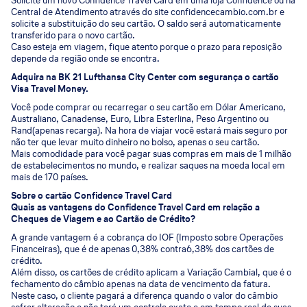
Solicite um novo Confidence Travel Card em uma loja Confidence ou na
Central de Atendimento através do site confidencecambio.com.br e
solicite a substituição do seu cartão. O saldo será automaticamente
transferido para o novo cartão.
Caso esteja em viagem, fique atento porque o prazo para reposição
depende da região onde se encontra.
Adquira na BK 21 Lufthansa City Center com segurança o cartão
Visa Travel Money.
Você pode comprar ou recarregar o seu cartão em Dólar Americano,
Australiano, Canadense, Euro, Libra Esterlina, Peso Argentino ou
Rand(apenas recarga). Na hora de viajar você estará mais seguro por
não ter que levar muito dinheiro no bolso, apenas o seu cartão.
Mais comodidade para você pagar suas compras em mais de 1 milhão
de estabelecimentos no mundo, e realizar saques na moeda local em
mais de 170 países.
Sobre o cartão Confidence Travel Card
Quais as vantagens do Confidence Travel Card em relação a
Cheques de Viagem e ao Cartão de Crédito?
A grande vantagem é a cobrança do IOF (Imposto sobre Operações
Financeiras), que é de apenas 0,38% contra6,38% dos cartões de
crédito.
Além disso, os cartões de crédito aplicam a Variação Cambial, que é o
fechamento do câmbio apenas na data de vencimento da fatura.
Neste caso, o cliente pagará a diferença quando o valor do câmbio