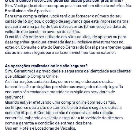
O Confidence Travel Card pode ser usado para compras online?
Sim. Você pode efetuar compras pela internet em sites do exterior. No
Brasil ainda não é possível.
Para uma compra online, você terá que fornecer o número do seu
cartão de 16 dígitos, o código de segurança que está impresso na tira
de assinatura na parte de trás do seu cartão (3 números) e a data de
validade que consta no anverso do cartão.
O cartão não pode ser utilizado em sites adultos, de apostas ou para
desempenhar qualquer atividade ilegal, inclusive investimentos no
exterior. Consulte o site do Banco Central do Brasil para entender quais
são as maneiras legais para se fazer investimentos no exterior.
As operações realizadas online são seguras?
Sim. Garantimos a privacidade e segurança de identidade aos clientes
que utilizam o Compra Online.
As informações cadastradas, como nome, endereço e dados
bancários, são protegidas por sistemas avançados de criptografia
enquanto são enviadas e mantidas em sigilo em servidores de
segurança.
Quando estiver efetuando uma compra online com seu cartão,
certifique-se que o site do comércio eletrônico é seguro e utiliza a
conexão https:. A Confidence não é responsável pela relação
comercial, cabendo ao cliente assegurar a idoneidade do site bem
como a garantia e condição de entrega dos bens.
Uso em Hotéis e Locadoras de Veículos.