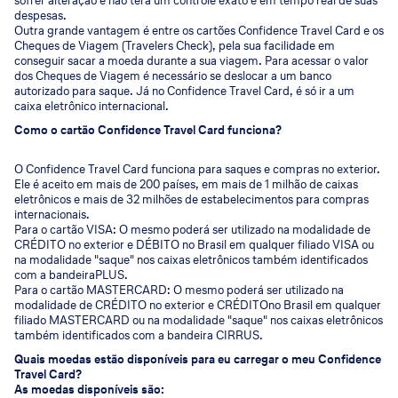
sofrer alteração e não terá um controle exato e em tempo real de suas
despesas.
Outra grande vantagem é entre os cartões Confidence Travel Card e os
Cheques de Viagem (Travelers Check), pela sua facilidade em
conseguir sacar a moeda durante a sua viagem. Para acessar o valor
dos Cheques de Viagem é necessário se deslocar a um banco
autorizado para saque. Já no Confidence Travel Card, é só ir a um
caixa eletrônico internacional.
Como o cartão Confidence Travel Card funciona?
O Confidence Travel Card funciona para saques e compras no exterior.
Ele é aceito em mais de 200 países, em mais de 1 milhão de caixas
eletrônicos e mais de 32 milhões de estabelecimentos para compras
internacionais.
Para o cartão VISA: O mesmo poderá ser utilizado na modalidade de
CRÉDITO no exterior e DÉBITO no Brasil em qualquer filiado VISA ou
na modalidade "saque" nos caixas eletrônicos também identificados
com a bandeiraPLUS.
Para o cartão MASTERCARD: O mesmo poderá ser utilizado na
modalidade de CRÉDITO no exterior e CRÉDITOno Brasil em qualquer
filiado MASTERCARD ou na modalidade "saque" nos caixas eletrônicos
também identificados com a bandeira CIRRUS.
Quais moedas estão disponíveis para eu carregar o meu Confidence
Travel Card?
As moedas disponíveis são: