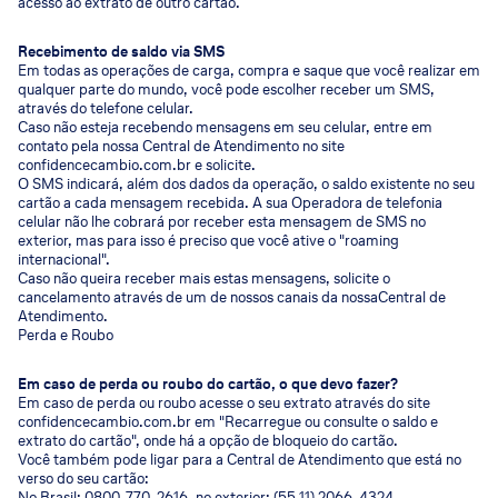
acesso ao extrato de outro cartão.
Recebimento de saldo via SMS
Em todas as operações de carga, compra e saque que você realizar em
qualquer parte do mundo, você pode escolher receber um SMS,
através do telefone celular.
Caso não esteja recebendo mensagens em seu celular, entre em
contato pela nossa Central de Atendimento no site
confidencecambio.com.br e solicite.
O SMS indicará, além dos dados da operação, o saldo existente no seu
cartão a cada mensagem recebida. A sua Operadora de telefonia
celular não lhe cobrará por receber esta mensagem de SMS no
exterior, mas para isso é preciso que você ative o "roaming
internacional".
Caso não queira receber mais estas mensagens, solicite o
cancelamento através de um de nossos canais da nossaCentral de
Atendimento.
Perda e Roubo
Em caso de perda ou roubo do cartão, o que devo fazer?
Em caso de perda ou roubo acesse o seu extrato através do site
confidencecambio.com.br em "Recarregue ou consulte o saldo e
extrato do cartão", onde há a opção de bloqueio do cartão.
Você também pode ligar para a Central de Atendimento que está no
verso do seu cartão:
No Brasil: 0800-770-2616, no exterior: (55 11) 2066-4324.