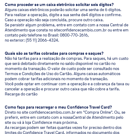
Como proceder se um caixa eletrônico solicitar seis dígitos?
Alguns caixas eletrônicos poderão solicitar uma senha de 6 dígitos.
Para realizar a operação, digite a sua senha de4 dígitos e confirme.
Caso a operação não seja concluída, procure outro caixa.
Se persistir algum problema, entre em contato com a nossa Central de
Atendimento que consta no siteconfidencecambio.com.br ou entre em
contato pelo telefone no Brasil: 0800-770-2616,
no exterior: (55 11) 2066-4324.
Quais são as tarifas cobradas para compras e saques?
Não há tarifas para a realização de compras. Para saques, há um custo
que será debitado diretamente no saldo disponível no cartão no
momento da transação. O valor de custo pode ser consultado nos
Termos e Condições de Uso do Cartão. Alguns caixas automáticos
podem cobrar tarifas adicionais no momento da transação.
Você pode optar em continuar com a operação e a cobrança da taxa ou
cancelar a operação e procurar outro caixa que não cobre a tarifa.
Recarga do cartão
Como faço para recarregar o meu Confidence Travel Card?
Direto no site confidencecambio.com.br em "Compra Online". Ou, se
preferir, entre em contato com a nossaCentral de Atendimento pelo
site ou vá à loja Confidence mais próxima.
As recargas podem ser feitas quantas vezes for preciso dentro dos
limites do Confidence Travel Card, informados no documento dos