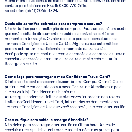
Atendimento que consta no siteconfidencecambio.com.br ou entre em
contato pelo telefone no Brasil: 0800-770-2616,
no exterior: (55 11) 2066-4324.
Quais são as tarifas cobradas para compras e saques?
Não há tarifas para a realização de compras. Para saques, há um custo
que será debitado diretamente no saldo disponível no cartão no
momento da transação. O valor de custo pode ser consultado nos
Termos e Condições de Uso do Cartão. Alguns caixas automáticos
podem cobrar tarifas adicionais no momento da transação.
Você pode optar em continuar com a operação e a cobrança da taxa ou
cancelar a operação e procurar outro caixa que não cobre a tarifa.
Recarga do cartão
Como faço para recarregar o meu Confidence Travel Card?
Direto no site confidencecambio.com.br em "Compra Online". Ou, se
preferir, entre em contato com a nossaCentral de Atendimento pelo
site ou vá à loja Confidence mais próxima.
As recargas podem ser feitas quantas vezes for preciso dentro dos
limites do Confidence Travel Card, informados no documento dos
Termos e Condições de Uso que você receberá junto com o seu cartão.
Caso eu fique sem saldo, a recarga é imediata?
Não deixe para recarregar o seu cartão na última hora. Antes de
concluir a recarga, leia atentamente as instruções e os prazos para